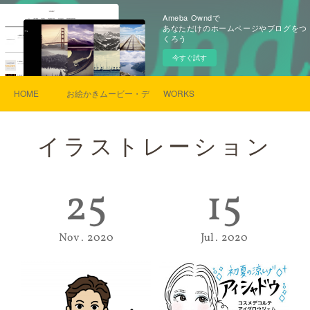
Ameba Owndで
あなただけのホームページやブログをつ
くろう
今すぐ試す
HOME
お絵かきムービー・デザイン・似顔絵
WORKS
イラストレーション
25
15
Nov
2020
Jul
2020