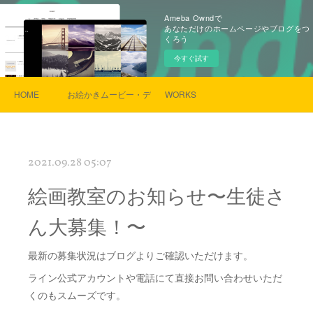
Ameba Owndで
あなただけのホームページやブログをつ
くろう
今すぐ試す
HOME
お絵かきムービー・デザイン・似顔絵
WORKS
2021.09.28 05:07
絵画教室のお知らせ〜生徒さ
ん大募集！〜
最新の募集状況はブログよりご確認いただけます。
ライン公式アカウントや電話にて直接お問い合わせいただ
くのもスムーズです。