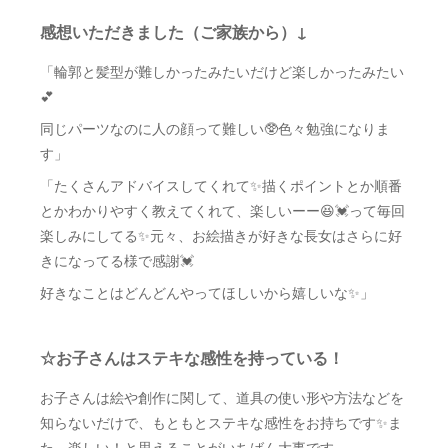
感想いただきました（ご家族から）↓
「輪郭と髪型が難しかったみたいだけど楽しかったみたい
💕
同じパーツなのに人の顔って難しい🥸色々勉強になりま
す」
「たくさんアドバイスしてくれて✨描くポイントとか順番
とかわかりやすく教えてくれて、楽しいーー😆💓って毎回
楽しみにしてる✨元々、お絵描きが好きな長女はさらに好
きになってる様で感謝💓
好きなことはどんどんやってほしいから嬉しいな✨」
☆お子さんはステキな感性を持っている！
お子さんは絵や創作に関して、道具の使い形や方法などを
知らないだけで、もともとステキな感性をお持ちです✨ま
た、楽しい！と思えることがいちばん大事です。