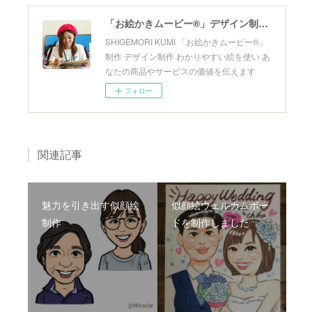
「お絵かきムービー®」デザイン制作のMiracle
SHIGEMORI KUMI 「お絵かきムービー®」
制作 デザイン制作 わかりやすい絵を使い あ
なたの商品やサービスの価値を伝えます
フォロー
関連記事
魅力を引き出す似顔絵
似顔絵ウェルカムボー
制作
ドを制作しました